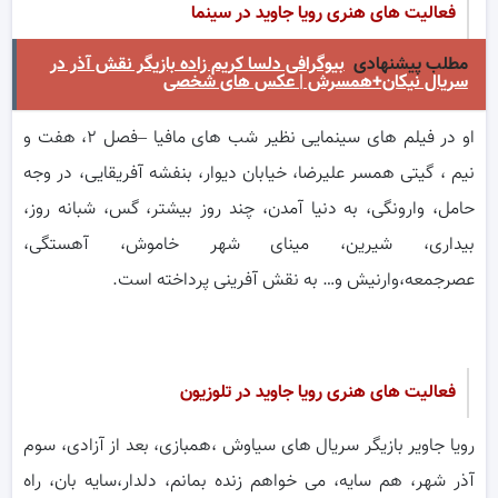
فعالیت های هنری
رویا جاوید
در سینما
مطلب پیشنهادی
بیوگرافی دلسا کریم زاده بازیگر نقش آذر در
سریال نیکان+همسرش | عکس های شخصی
او در فیلم های سینمایی نظیر شب های مافیا –فصل ۲، هفت و
نیم ، گیتی همسر علیرضا، خیابان دیوار، بنفشه آفریقایی، در وجه
حامل، وارونگی، به دنیا آمدن، چند روز بیشتر، گس، شبانه روز،
بیداری، شیرین، مینای شهر خاموش، آهستگی،
عصرجمعه،وارنیش و… به نقش آفرینی پرداخته است.
فعالیت های هنری
رویا جاوید
در تلوزیون
رویا جاویر بازیگر سریال های سیاوش ،همبازی، بعد از آزادی، سوم
آذر شهر، هم سایه، می خواهم زنده بمانم، دلدار،سایه بان، راه