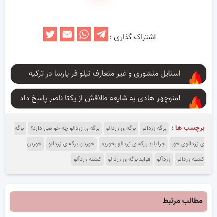
اشتراک گذاری :
استایل منشوری و غیر متعارف نیلو فر پارسا در ترکیه
منوچهر هادی به شایعه طلاقش از یکتا ناصر پاسخ داد!
برچسب ها :
برگه زردالو
برگه ی زردالو
برگه ی زردالو چه خواصی دارد؟
برگه
ی زردالوی خوب
چرا باید برگه ی زردالو بخوریم
خوردن برگه ی زردالو
خوردن
کشته زردالو
زردآلو
فواید برگه ی زردالو
کشته زردآلو
مطالب مرتبط