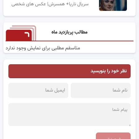
سریال ناریا+ همسرش| عکس های شخصی
مطالب پربازدید ماه
متاسفم مطلبی برای نمایش وجود ندارد
نظر خود را بنویسید