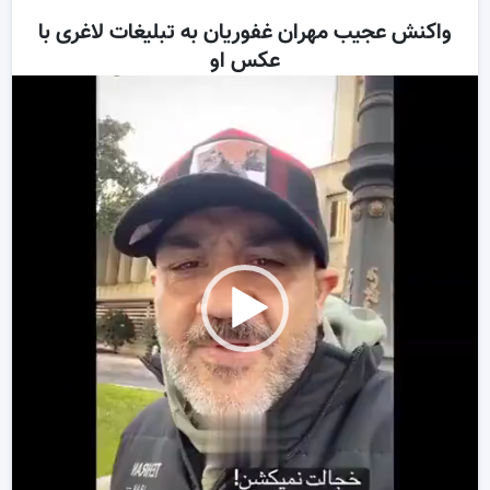
واکنش عجیب مهران غفوریان به تبلیغات لاغری با
عکس او
ر
و