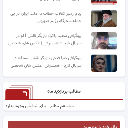
پیام رهبر انقلاب خطاب به ملت ایران در پی
حمله سحرگاه رژیم صهیونی
بیوگرافی سعید پاکزاد بازیگر نقش آکو در
سریال ناریا + همسرش | عکس های شخصی
بیوگرافی دنیا فتحی بازیگر نقش مستانه در
سریال ناریا+ همسرش| عکس های شخصی
مطالب پربازدید ماه
متاسفم مطلبی برای نمایش وجود ندارد
نظر خود را بنویسید