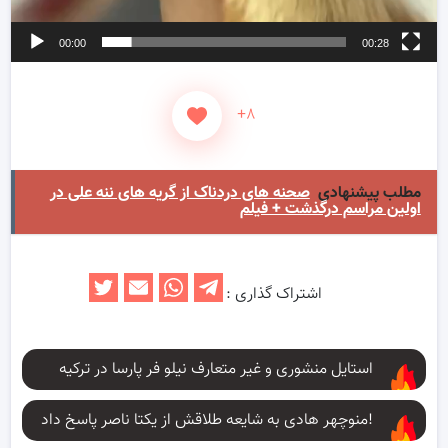
00:00
00:28
+۸
مطلب پیشنهادی
صحنه های دردناک از گریه های ننه علی در
اولین مراسم درگذشت + فیلم
اشتراک گذاری :
استایل منشوری و غیر متعارف نیلو فر پارسا در ترکیه
منوچهر هادی به شایعه طلاقش از یکتا ناصر پاسخ داد!