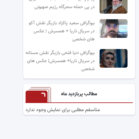
در پی حمله سحرگاه رژیم صهیونی
بیوگرافی سعید پاکزاد بازیگر نقش آکو
در سریال ناریا + همسرش | عکس
های شخصی
بیوگرافی دنیا فتحی بازیگر نقش مستانه
در سریال ناریا+ همسرش| عکس های
شخصی
مطالب پربازدید ماه
متاسفم مطلبی برای نمایش وجود ندارد