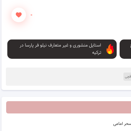
۰
استایل منشوری و غیر متعارف نیلو فر پارسا در
ترکیه
قچی
سحر امامی