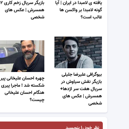
یافته ی لامبدا در ایران | آیا
با
گونه لامبدا بر واکسن ها
همسرش | عکس های
غالب است؟
شخصی
بیوگرافی علیرضا جلیلی
چهره احسان علیخانی پیر 
بازیگر نقش سیاوش در
شکسته شد ! ماجرا پیری 
سریال هفت سر اژدها+
هنگام احسان علیخانی
همسرش | عکس های
چیست؟
شخصی
نظر خود را بنویسید