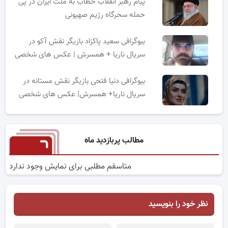
پیام رهبر انقلاب خطاب به ملت ایران در پی
حمله سحرگاه رژیم صهیونی
بیوگرافی سعید پاکزاد بازیگر نقش آکو در
سریال ناریا + همسرش | عکس های شخصی
بیوگرافی دنیا فتحی بازیگر نقش مستانه در
سریال ناریا+ همسرش| عکس های شخصی
مطالب پربازدید ماه
متاسفم مطلبی برای نمایش وجود ندارد
نظر خود را بنویسید