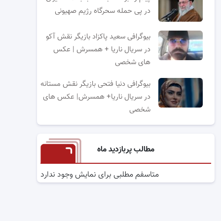
در پی حمله سحرگاه رژیم صهیونی
بیوگرافی سعید پاکزاد بازیگر نقش آکو
در سریال ناریا + همسرش | عکس
های شخصی
بیوگرافی دنیا فتحی بازیگر نقش مستانه
در سریال ناریا+ همسرش| عکس های
شخصی
مطالب پربازدید ماه
متاسفم مطلبی برای نمایش وجود ندارد