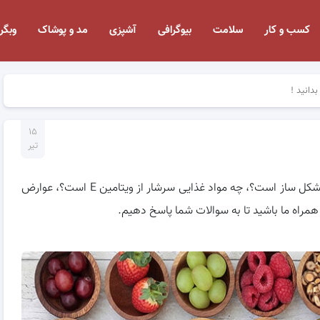
کسب و کار
سلامت
بیوگرافی
آشپزی
مد و پوشاک
وبگر
۱۵
تیر
: آیا استفاده از قرص ها و دارو های ویتامین مشکل ساز است؟، چه مواد غذایی سرشار از ویتامین E است؟، عوارض