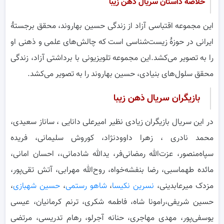
خلاصه داستان سریال ذهن زیبا
این مجموعه اقتباسی آزاد از زندگی حسین بهاروند، محقق برجستهٔ
ایرانی در حوزهٔ زیست‌شناسی است که چالش‌های علمی و ذهنی او
را به تصویر می‌کشد.این مجموعه تلویزیونی با برداشتی آزاد، زندگی
محقق سلول‌های بنیادی، حسین بهاروند را به تصویر می‌کشد.
بازیگران سریال ذهن زیبا
در این سریال بازیگران زیادی نظیر امیرعلی دانایی ، ساناز سعیدی،
محمد نادری ، زهرا داوودنژاد، کوروش سلیمانی، فریده
سپاه‌منصور، عزت‌الله رمضانی‌فر، یدالله شادمانی،، احسان امانی،
مائده طهماسبی، رضا بنفشه‌خواه، روح‌الله مهرابی، آتش تقی‌پور،
مزدک میرعابدینی،
نسرین نکیسا
،
شاهو رستمی
،
حسین شهبازی
،
حسین شریفی،رامونا شاه،‌ فاطمه شکری، ترنم کرمانیان، عیسی
یوسفی‌پور، مهدی مهاجری، حنانه آجرلو، رهام تدریسی، مرتضی