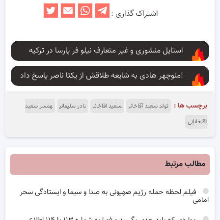
اشتراک گذاری :
استایل منشوری و غیر متعارف نیلو فر پارسا در ترکیه
منوچهر هادی به شایعه طلاقش از یکتا ناصر پاسخ داد!
برچسب ها :
تولد سعید آقاخانی
سعید اقاخانی
نادر سلیمانی
همسر سعید
آقاخانانی
مطالب مرتبط
فیلم لحظه حمله رژیم صهیونی به صدا و سیما و ایستادگی سحر
امامی