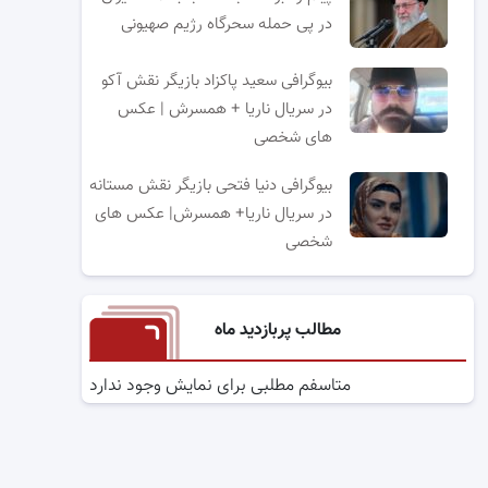
در پی حمله سحرگاه رژیم صهیونی
بیوگرافی سعید پاکزاد بازیگر نقش آکو
در سریال ناریا + همسرش | عکس
های شخصی
بیوگرافی دنیا فتحی بازیگر نقش مستانه
در سریال ناریا+ همسرش| عکس های
شخصی
مطالب پربازدید ماه
متاسفم مطلبی برای نمایش وجود ندارد