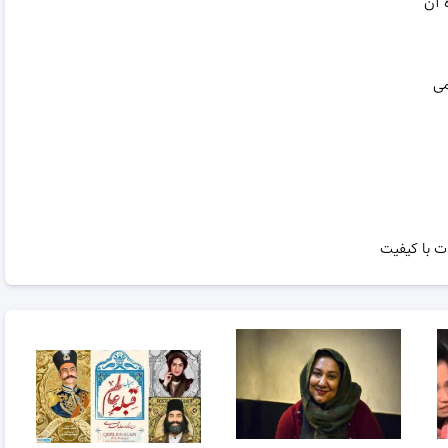
 آن
می
ت با کیفیت