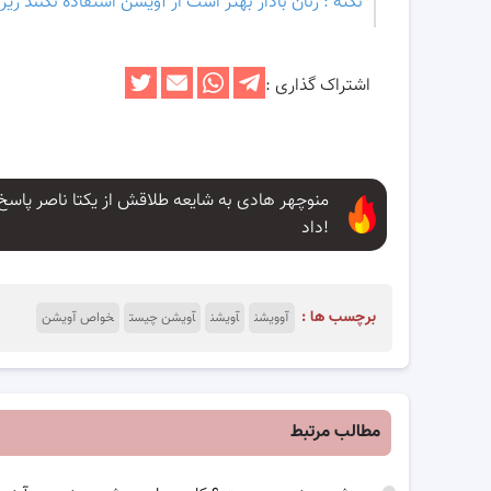
نکته : زنان بادار بهتر است از آویشن استفاده نکنند 
اشتراک گذاری :
منوچهر هادی به شایعه طلاقش از یکتا ناصر پاسخ
داد!
برچسب ها :
آوویشن
آویشن
آویشن چیست
خواص آویشن
مطالب مرتبط