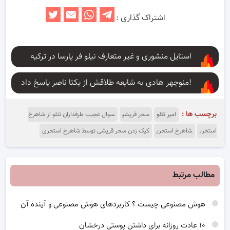
اشتراک گذاری :
استایل منشوری و غیر متعارف نیلو فر پارسا در ترکیه
منوچهر هادی به شایعه طلاقش از یکتا ناصر پاسخ داد!
برچسب ها :
امیر تتلو
سحر قریشی
سوال عجیب طرفداران تتلو از شاهرخ
استخری
شاهرخ استخری
کیک زدن سحر قریشی توسط شاهرخ استخری
مطالب مرتبط
هوش مصنوعی چیست ؟ کاربردهای هوش مصنوعی و آینده آن
۱۰ عادت روزانه برای داشتن پوستی درخشان