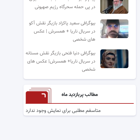
در پی حمله سحرگاه رژیم صهیونی
بیوگرافی سعید پاکزاد بازیگر نقش آکو
در سریال ناریا + همسرش | عکس
های شخصی
بیوگرافی دنیا فتحی بازیگر نقش مستانه
در سریال ناریا+ همسرش| عکس های
شخصی
مطالب پربازدید ماه
متاسفم مطلبی برای نمایش وجود ندارد