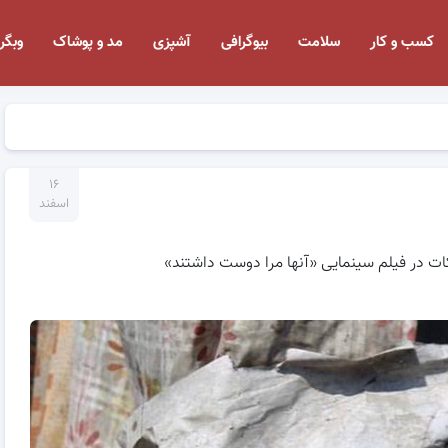
کسب و کار
سلامت
بیوگرافی
آشپزی
مد و پوشاک
وبگر
۱۶
اسفند
کات در فیلم سینمایی «آنها مرا دوست داشتند»