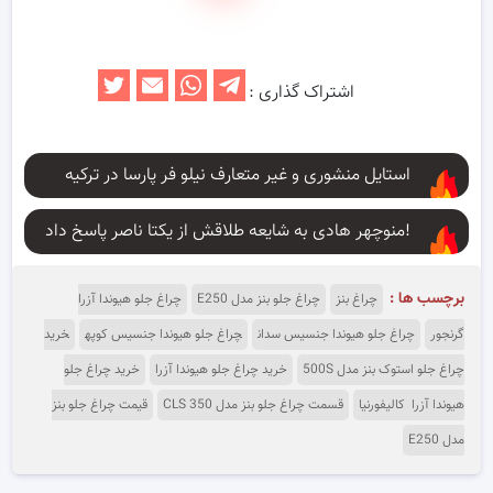
اشتراک گذاری :
استایل منشوری و غیر متعارف نیلو فر پارسا در ترکیه
منوچهر هادی به شایعه طلاقش از یکتا ناصر پاسخ داد!
برچسب ها :
چراغ بنز
چراغ جلو بنز مدل E250
چراغ جلو هیوندا آزرا
گرنجور
چراغ جلو هیوندا جنسیس سدان
چراغ جلو هیوندا جنسیس کوپه
خرید
چراغ جلو استوک بنز مدل 500S
خرید چراغ جلو هیوندا آزرا
خرید چراغ جلو
هیوندا آزرا کالیفورنیا
قسمت چراغ جلو بنز مدل CLS 350
قیمت چراغ جلو بنز
مدل E250