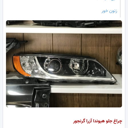
زنون خور
چراغ جلو هیوندا آزرا گرنجور