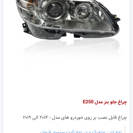
چراغ جلو بنز مدل E250
چراغ قابل نصب بر روی خوردرو های مدل : ۲۰۱۴ الی ۲۰۱۹
نوع لنز : متحرک و در نوع ثابت سنسور فرمان