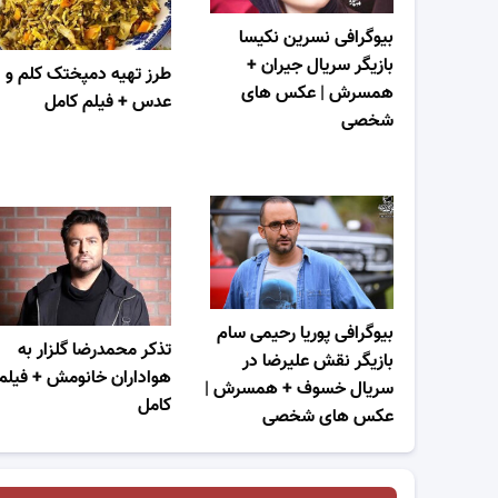
بیوگرافی نسرین نکیسا
بازیگر سریال جیران +
طرز تهیه دمپختک کلم و
همسرش | عکس های
عدس + فیلم کامل
شخصی
بیوگرافی پوریا رحیمی سام
تذکر محمدرضا گلزار به
بازیگر نقش علیرضا در
هواداران خانومش + فیلم
سریال خسوف + همسرش |
کامل
عکس های شخصی