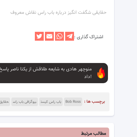
حقایقی شگفت انگیز درباره باب راس نقاش معروف
اشتراک گذاری :
منوچهر هادی به شایعه طلاقش از یکتا ناصر پاسخ
داد!
برچسب ها :
Bob Ross
باب راس کیست
بیوگرافی باب راس
حقایق 
مطالب مرتبط