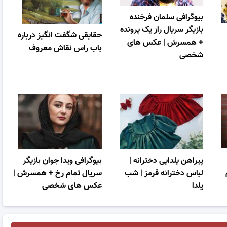
بیوگرافی سلمان فرخنده
بازیگر سریال راز یک پرونده
حقایقی شگفت انگیز درباره
+ همسرش | عکس های
باب راس نقاش معروف
شخصی
پیراهن یلدایی دخترانه |
بیوگرافی ویدا جوان بازیگر
لباس دخترانه قرمز | شب
سریال تمام رخ + همسرش |
یلدا
عکس های شخصی