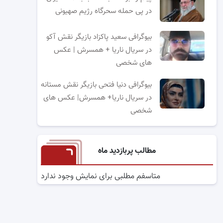
در پی حمله سحرگاه رژیم صهیونی
بیوگرافی سعید پاکزاد بازیگر نقش آکو
در سریال ناریا + همسرش | عکس
های شخصی
بیوگرافی دنیا فتحی بازیگر نقش مستانه
در سریال ناریا+ همسرش| عکس های
شخصی
مطالب پربازدید ماه
متاسفم مطلبی برای نمایش وجود ندارد