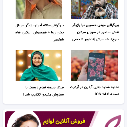
بیوگرافی مهدی حسینی نیا بازیگر
بیوگرافی حنانه آجرلو بازیگر سریال
نقش منصور در سریال میدان
ذهن زیبا + همسرش | عکس های
سرخ+ همسرش |تصاویر شخصی
شخصی
تخلیه شدید باتری آیفون در آپدیت
طلاق نعیمه نظام دوست با
نسخه iOS 14.6
سیاوش مفیدی تکذیب شد !