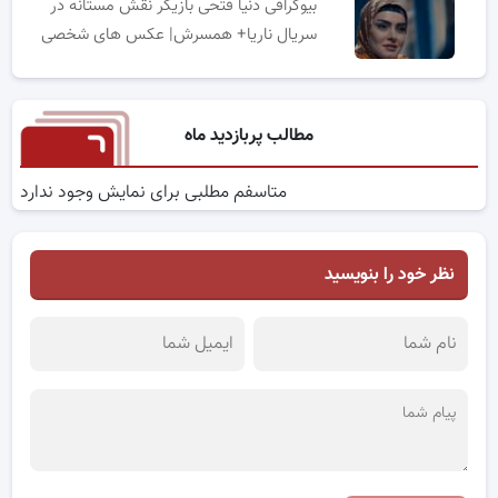
بیوگرافی دنیا فتحی بازیگر نقش مستانه در
سریال ناریا+ همسرش| عکس های شخصی
مطالب پربازدید ماه
متاسفم مطلبی برای نمایش وجود ندارد
نظر خود را بنویسید