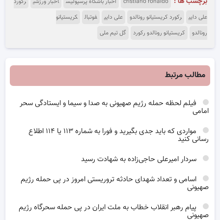
برچسب ها :
cristiano ronaldo
اخبار باشگاه پرسپولیس
اخبار ورزشی
رکورد
علی دایی
رکورد کریستیانو رونالدو
علی دایی
فوتبال
کریستیانو
رونالدو
کریستیانو رونالدو رکورد
گل تیم ملی
مطالب مرتبط
فیلم لحظه حمله رژیم صهیونی به صدا و سیما و ایستادگی سحر
امامی
مواردی که باید جدی بگیرید و فورا به شماره ۱۱۳ یا ۱۱۴ اطلاع
رسانی کنید
سردار امیرعلی حاجی‌زاده به شهادت رسید
اسامی و تعداد شهدای حادثه تروریستی امروز در پی حمله رژیم
صهیونی
پیام رهبر انقلاب خطاب به ملت ایران در پی حمله سحرگاه رژیم
صهیونی