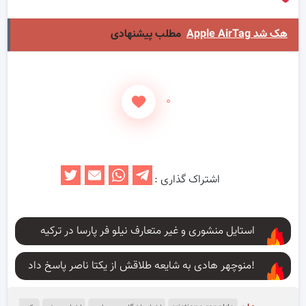
Apple AirTag هک شد
مطلب پیشنهادی
۰
اشتراک گذاری :
استایل منشوری و غیر متعارف نیلو فر پارسا در ترکیه
منوچهر هادی به شایعه طلاقش از یکتا ناصر پاسخ داد!