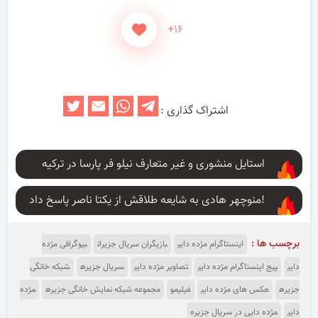
+۱۶
اشتراک گذاری :
استایل منشوری و غیر متعارف نیلو فر پارسا در ترکیه
منوچهر هادی به شایعه طلاقش از یکتا ناصر پاسخ داد!
برچسب ها :
اینستاگرام مژده دایی
بازیگران سریال جزیران
بیوگرافی مژده
دایی
پیج اینستاگرام مژده دایی
تصاویر مژده دایی
سریال جزیره
شبکه خانگی
جزیره
عکس های مژده دایی
فیلیمو
مجموعه شبکه نمایش خانگی جزیره
مژده
دایی
مژده دایی در سریال جزیره