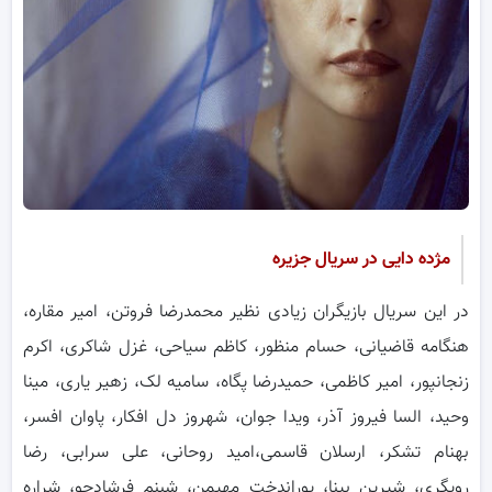
مژده دایی در سریال جزیره
در این سریال بازیگران زیادی نظیر محمدرضا فروتن، امیر مقاره،
هنگامه قاضیانی، حسام منظور، کاظم سیاحی، غزل شاکری، اکرم
زنجانپور، امیر کاظمی، حمیدرضا پگاه، سامیه لک، زهیر یاری، مینا
وحید، السا فیروز آذر، ویدا جوان، شهروز دل افکار، پاوان افسر،
بهنام تشکر، ارسلان قاسمی،امید روحانی، علی سرابی، رضا
رویگری، شیرین بینا، پوراندخت مهیمن، شبنم فرشادجو، شراره