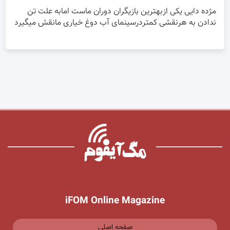
مژده دایی یکی ازبهترین بازیگران دوران ماست امابه علت تن
ندادن به هرنقشی کمتردرسینمای آب دوغ خیاری مانقش میگیرد
iFOM Online Magazine
صفحه اصلی