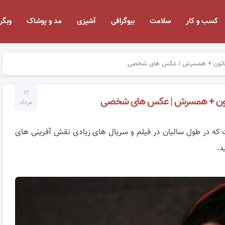
کسب و کار
سلامت
بیوگرافی
آشپزی
مد و پوشاک
وبگر
ل خاتون + همسرش | عکس های شخصی
۱۲
خاتون + همسرش | عکس های شخصی
مرداد
ست که در طول سالیان در فیلم و سریال های زیادی نقش آفرینی های
د.