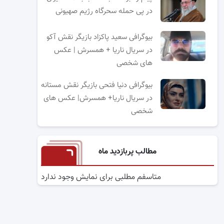
در پی حمله سحرگاه رژیم صهیونی
بیوگرافی سعید پاکزاد بازیگر نقش آکو
در سریال ناریا + همسرش | عکس
های شخصی
بیوگرافی دنیا فتحی بازیگر نقش مستانه
در سریال ناریا+ همسرش| عکس های
شخصی
مطالب پربازدید ماه
متاسفم مطلبی برای نمایش وجود ندارد