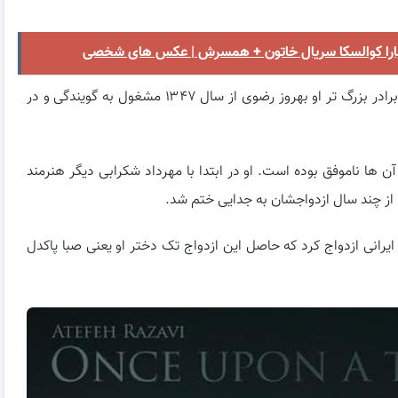
باربارا کوالسکا سریال خاتون + همسرش | عکس های شخصی
عاطفه رضوی در خانواده ی هنرمندی به دنیا آمده است. برادر بزرگ تر او بهروز رضوی از سال ۱۳۴۷ مشغول به گویندگی و در
ن ها ناموفق بوده است. او در ابتدا با مهرداد شکرابی دیگر هنرمند
س از چند سال ازدواجشان به جدایی ختم شد.
ایرانی ازدواج کرد که حاصل این ازدواج تک دختر او یعنی صبا پاکدل