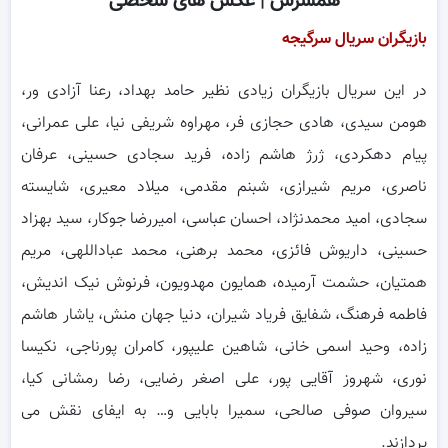
همسرش | عکس های شخصی
بازیگران سریال سرگیجه
در این سریال بازیگران زیادی نظیر حامد بهداد، رعنا آزادی ور،
هومن سیدی، هادی حجازی فر، مهراوه شریفی نیا، علی عمرانی،
پیام دهکردی، ژرژ هاشم زاده، فرید سجادی حسینی، عرفان
ناصری، مریم شیرازی، شبنم مقدمی، میلاد معیری، شایسته
سجادی، امید محمدنژاد، احسان عباسی، امیررضا جوکار، سید بهزاد
حسینی، داریوش فائزی، محمد برهنی، محمد عباداللهی، مریم
همتیان، حشمت آرمیده، همایون مهدویون، فرنوش نیک اندیش،
فاطمه فرهنگ، شفایق فریاد شیران، دنیا جهان منش، یاشار هاشم
زاده، وحید اسمی خانی، شاهین علیپور، کامران پورناجی، نکیسا
نوری، شهروز آقایی پور، علی اصغر رضایی، رضا رمشانی کیا،
سیروان صوفی صالحی، سمیرا بابایی و… به ایفای نقش می‌
پردازند.