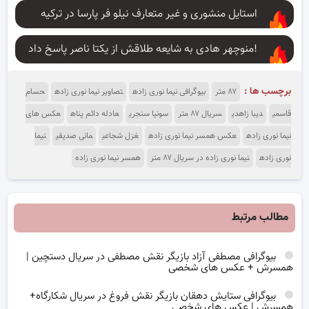
استایل منشوری و غیر متعارف نیلو فر پارسا در ترکیه
منوچهر هادی به شایعه طلاقش از یکتا ناصر پاسخ داد!
برچسب ها :
۸۷ متر
بیوگرافی نیما نوری زاده
تصاویر نیما نوری زاده
حسام
قاسمی
دیبا زاهدی
سریال ۸۷ متر
سونیا سنجری
عادله دائم پناه
عکس های
نیما نوری زاده
عکس همسر نیما نوری زاده
غزل شجاعی
مانی صدیقی
نیما
نوری زاده
نیما نوری زاده در سریال ۸۷ متر
همسر نیما نوری زاده
مطالب مرتبط
بیوگرافی مصطفی آزاد بازیگر نقش مصطفی در سریال دستچین |
همسرش + عکس های شخصی
بیوگرافی ستایش دهقان بازیگر نقش فروغ در سریال شکارگاه+
همسرش | عکس های شخصی