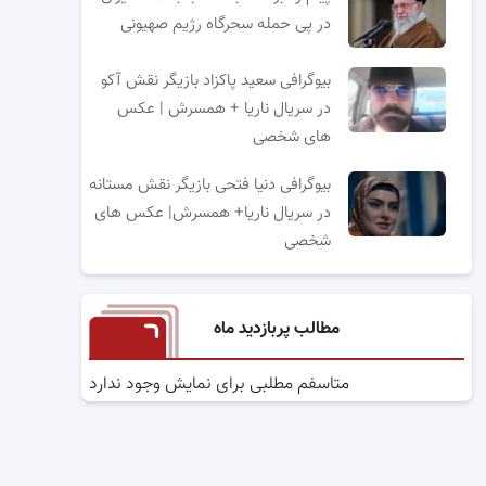
در پی حمله سحرگاه رژیم صهیونی
بیوگرافی سعید پاکزاد بازیگر نقش آکو
در سریال ناریا + همسرش | عکس
های شخصی
بیوگرافی دنیا فتحی بازیگر نقش مستانه
در سریال ناریا+ همسرش| عکس های
شخصی
مطالب پربازدید ماه
متاسفم مطلبی برای نمایش وجود ندارد