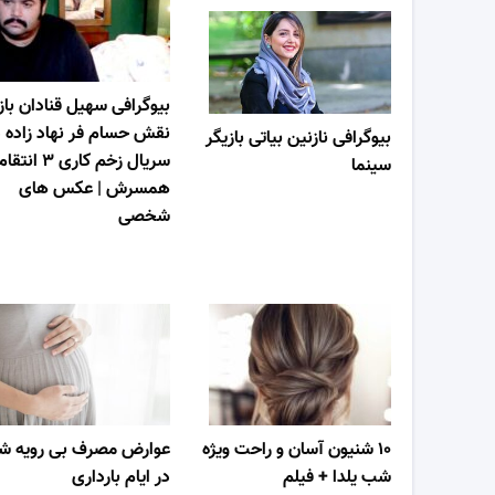
بیوگرافی سهیل قنادان باز
نقش حسام فر نهاد زاده د
بیوگرافی نازنین بیاتی بازیگر
سریال زخم کاری ۳ ا
سینما
همسرش | عکس های
شخصی
۱۰ شنیون آسان و راحت ویژه
عوارض مصرف بی رویه شو
شب یلدا + فیلم
در ایام بارداری