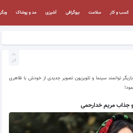
کسب و کار
سلامت
بیوگرافی
آشپزی
مد و پوشاک
وبگر
۲۱
آذر
زیگر توانمند سینما و تلویزیون تصویر جدیدی از خودش با ظاهری
ود!
و جذاب مریم خدارحمی