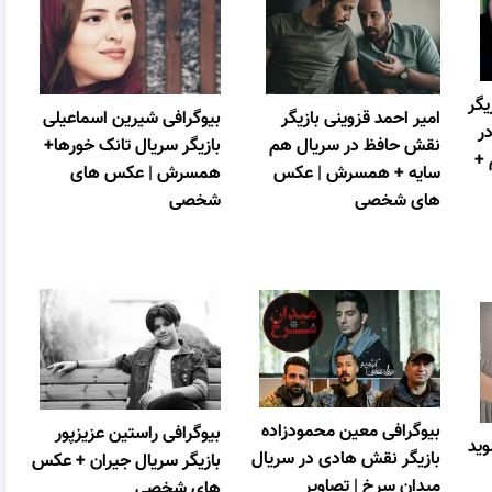
یگر
امیر احمد قزوینی بازیگر
بیوگرافی شیرین اسماعیلی
ر
نقش حافظ در سریال هم
بازیگر سریال تانک خورها+
نتقام +
سایه + همسرش | عکس
همسرش | عکس های
های شخصی
شخصی
بیوگرافی معین محمودزاده
بیوگرافی راستین عزیزپور
ید
بازیگر نقش هادی در سریال
بازیگر سریال جیران + عکس
میدان سرخ | تصاویر
های شخصی