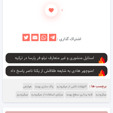
۰
اشتراک گذاری :
استایل منشوری و غیر متعارف نیلو فر پارسا در ترکیه
منوچهر هادی به شایعه طلاقش از یکتا ناصر پاسخ داد!
برچسب ها :
التهابات ناشی از میکرودرم
پاک سازی پوست
عوارض
میکرودرم
لایه برداری سطح پوست
مرایای استفاده از میکرودرم
میکرودرم