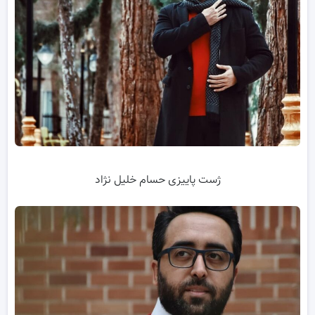
ژست پاییزی حسام خلیل نژاد