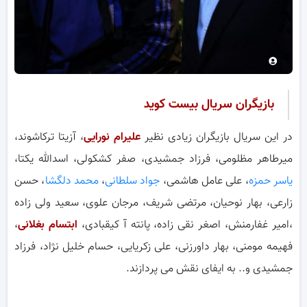
بازیگران سریال بیست کوید
در این سریال بازیگران زیادی نظیر
علیرام نورایی
، آزیتا ترکاشوند،
میرطاهر مظلومی، فرزاد جمشیدی، صفر کشکولی، اسدالله یکتا،
یاسر حمزه
، علی عامل هاشمی،
جواد سلطانی
،
محمد دلگشا
، حسن
زارعی، بهار نوحیان، مرتضی شریف، مرجان علوی، سعید ولی زاده
،امیر غفارمنش، اصغر نقی زاده، پانته آ کیقبادی،
ابتسام بغلانی
،
‌فهیمه مومنی، بهار داورزنی، علی زکریایی، حسام خلیل نژاد، فرزاد
جمشیدی و.. به ایفای نقش می پردازند.