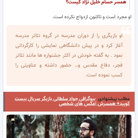
همسر حسام خلیل نژاد کیست؟
او مجرد است و تاکنون ازدواج نکرده است.
او بازیگری را از دوران مدرسه در گروه تئاتر مدرسه
آغاز کرد و در پیش دانشگاهی نمایشی را کارگردانی
نمود . به گفته خودش در اکثر جشنواره ها مانند تئاتر
فجر، دفاع مقدس و… حضور داشته و عناوینی را
کسب نموده است.
مطلب پیشنهادی
بیوگرافی جواد سلطانی بازیگر سریال بیست
کویید+ همسرش |عکس های شخصی