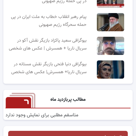
در پی حمله رژیم صهیونی
پیام رهبر انقلاب خطاب به ملت ایران در پی
حمله سحرگاه رژیم صهیونی
بیوگرافی سعید پاکزاد بازیگر نقش آکو در
سریال ناریا + همسرش | عکس های شخصی
بیوگرافی دنیا فتحی بازیگر نقش مستانه در
سریال ناریا+ همسرش| عکس های شخصی
مطالب پربازدید ماه
متاسفم مطلبی برای نمایش وجود ندارد