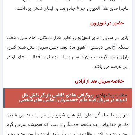
ماجرا های علاء الدین و چراغ جادو و… به ایفای نقش پرداخت.
حضور در تلویزیون
بازی در سریال های تلویزیونی نظیر هزار دستان، امام علی، هفت
سنگ، آژانس دوستی، آهوی ماه نهم، چهل سرباز، مثل هیچ کس،
پازل، زمین گرم، سلمان فارسی و… از مهم ترین فعالیت های او در
این عرصه می باشد.
خلاصه
سریال بعد از آزادی
مطلب پیشنهادی
بیوگرافی هادی کاظمی بازیگر نقش ظل
الدوله در سریال قبله عالم +همسرش | عکس های شخصی
هر روز با عطر گل های باغ های شهریار از خواب بلند می شدم،
مادرم خدابیامرز یه باغچه خوشگل داشت که همیشه سرش گرم
بود؛ بنده خدا اکثر مواقع تنها بود؛ بابام که راننده بیابون بود صبح تا