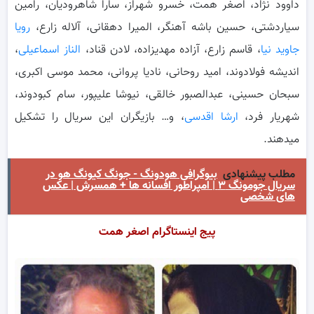
داوود نژاد، اصغر همت، خسرو شهراز، سارا شاهرودیان، رامین
سیاردشتی، حسین باشه آهنگر، المیرا دهقانی، آلاله زارع،
رویا
جاوید نیا
، قاسم زارع، آزاده مهدیزاده، لادن قناد،
الناز اسماعیلی
،
اندیشه فولادوند، امید روحانی، نادیا پروانی، محمد موسی اکبری،
سبحان حسینی، عبدالصبور خالقی، نیوشا علیپور، سام کبودوند،
شهریار فرد،
ارشا اقدسی
، و… بازیگران این سریال را تشکیل
میدهند.
مطلب پیشنهادی
بیوگرافی هودونگ - جونگ کیونگ هو در
سریال جومونگ ۳ | امپراطور افسانه ها + همسرش | عکس
های شخصی
پیج اینستاگرام اصغر همت