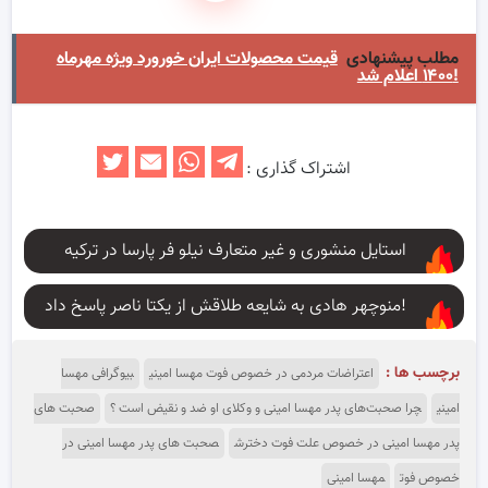
مطلب پیشنهادی
قیمت محصولات ایران خورورد ویژه مهرماه
۱۴۰۰ اعلام شد!
اشتراک گذاری :
استایل منشوری و غیر متعارف نیلو فر پارسا در ترکیه
منوچهر هادی به شایعه طلاقش از یکتا ناصر پاسخ داد!
برچسب ها :
اعتراضات مردمی در خصوص فوت مهسا امینی
بیوگرافی مهسا
امینی
چرا صحبت‌های پدر مهسا امینی و وکلای او ضد و نقیض است ؟
صحبت های
پدر مهسا امینی در خصوص علت فوت دخترش
صحبت های پدر مهسا امینی در
خصوص فوت
مهسا امینی