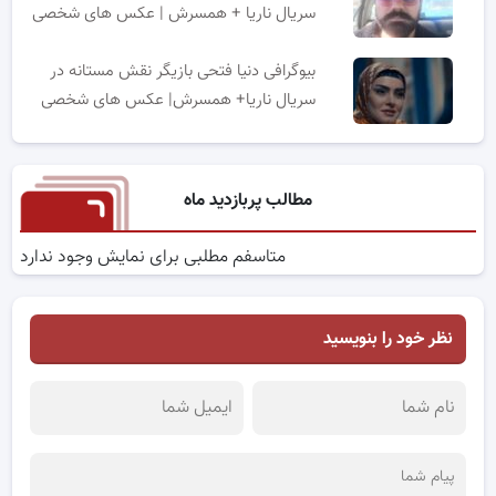
سریال ناریا + همسرش | عکس های شخصی
بیوگرافی دنیا فتحی بازیگر نقش مستانه در
سریال ناریا+ همسرش| عکس های شخصی
مطالب پربازدید ماه
متاسفم مطلبی برای نمایش وجود ندارد
نظر خود را بنویسید