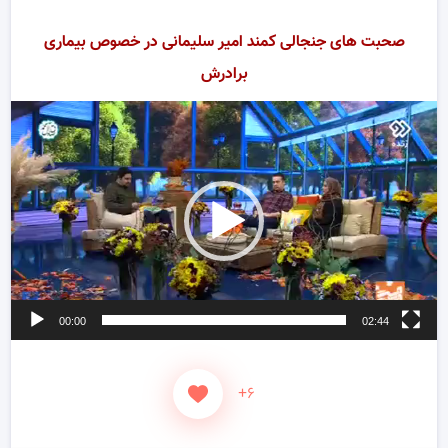
صحبت های جنجالی کمند امیر سلیمانی در خصوص بیماری
برادرش
ر
و
00:00
02:44
+۶