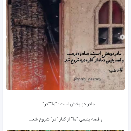
مادر دو بخش است: “ما””در” ….
و قصه یتیمی “ما” از کنار “در” شروع شد…