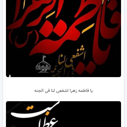
یا فاطمه زهرا اشفعی لنا فی الجنه