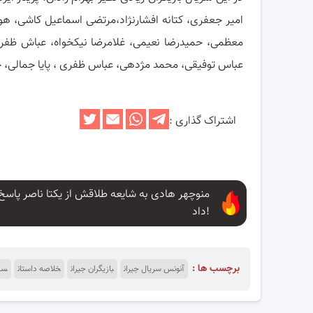
امیر جعفری، کتانه افشارنژاد،مرتضی اسماعیل کاشی، ه
معظمی، حمیدرضا نعیمی، غلامرضا نیکخواه، عباش ظفری
عباس توفیقی، محمد مژدهی، عباس ظفری ، پایا جمالی، حسن
اشتراک گذاری :
منوچهر هادی به شایعه طلاقش از یکتا ناصر پاسخ
داد!
برچسب ها :
آنونس سریال جیران
بازیگران جیران
خلاصه داستان
سری