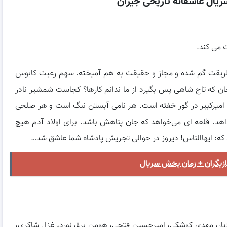
ریال عاشقانه تاریخی جیران
ت می کند.
 طریقت گم شده و مجاز و حقیقت به هم آمیخته. سهم رعیت کابوس
که تاج شاهی پس بگیرد از ما ندانم کارها؟ کجاست شمشیر نادر
 امیرکبیر در گور خفته است. هر نامی آبستن ننگ است و هر صلحی
اهد. قلعه ای می‌خواهد که جان پناهش باشد. برای اولاد آدم هیچ
 که: ایهاالناس! دیروز در حوالی تجریش پادشاه شما عاشق شد…
ازیگران + زمان پخش سریال
 ایزدیار، مهدی کوشکی، امیرحسین فتحی، هومن برق نورد، غزل شاکری،