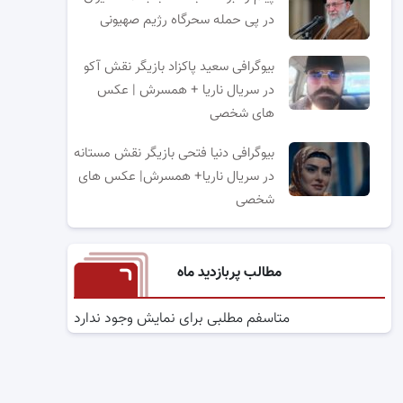
در پی حمله سحرگاه رژیم صهیونی
بیوگرافی سعید پاکزاد بازیگر نقش آکو
در سریال ناریا + همسرش | عکس
های شخصی
بیوگرافی دنیا فتحی بازیگر نقش مستانه
در سریال ناریا+ همسرش| عکس های
شخصی
مطالب پربازدید ماه
متاسفم مطلبی برای نمایش وجود ندارد