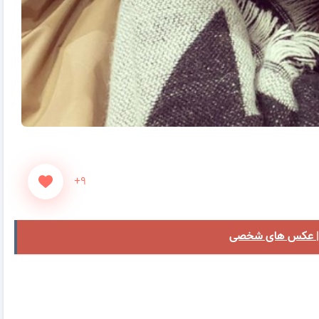
+۹
ش | عکس های شخصی