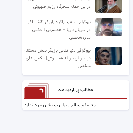
در پی حمله سحرگاه رژیم صهیونی
بیوگرافی سعید پاکزاد بازیگر نقش آکو
در سریال ناریا + همسرش | عکس
های شخصی
بیوگرافی دنیا فتحی بازیگر نقش مستانه
در سریال ناریا+ همسرش| عکس های
شخصی
مطالب پربازدید ماه
متاسفم مطلبی برای نمایش وجود ندارد