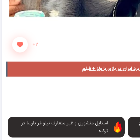
+۲
 ایران در بازی با ولز + فیلم
استایل منشوری و غیر متعارف نیلو فر پارسا در
ترکیه