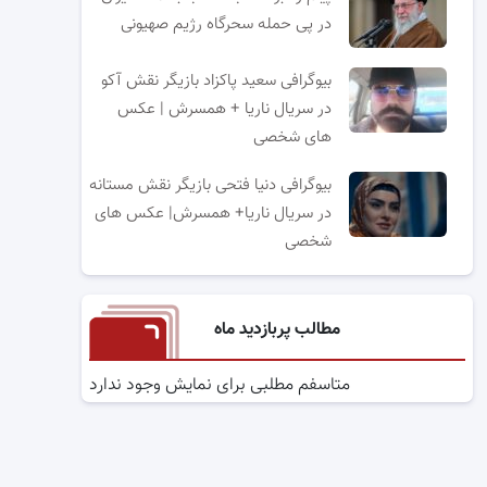
در پی حمله سحرگاه رژیم صهیونی
بیوگرافی سعید پاکزاد بازیگر نقش آکو
در سریال ناریا + همسرش | عکس
های شخصی
بیوگرافی دنیا فتحی بازیگر نقش مستانه
در سریال ناریا+ همسرش| عکس های
شخصی
مطالب پربازدید ماه
متاسفم مطلبی برای نمایش وجود ندارد