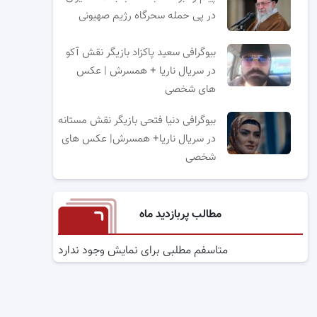
در پی حمله سحرگاه رژیم صهیونی
بیوگرافی سعید پاکزاد بازیگر نقش آکو
در سریال ناریا + همسرش | عکس
های شخصی
بیوگرافی دنیا فتحی بازیگر نقش مستانه
در سریال ناریا+ همسرش| عکس های
شخصی
مطالب پربازدید ماه
متاسفم مطلبی برای نمایش وجود ندارد