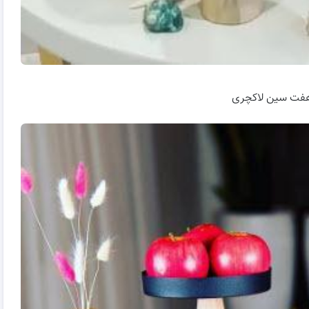
فت سین لاکچری