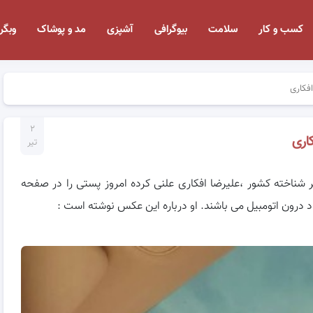
کسب و کار
سلامت
بیوگرافی
آشپزی
مد و پوشاک
وبگر
فکاری
۲
اری
تیر
ر شناخته کشور ،علیرضا افکاری علنی کرده امروز پستی را در صفحه
 درون اتومبیل می باشند. او درباره این عکس نوشته است :