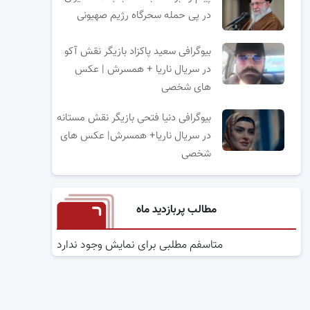
در پی حمله سحرگاه رژیم صهیونی
بیوگرافی سعید پاکزاد بازیگر نقش آکو
در سریال ناریا + همسرش | عکس
های شخصی
بیوگرافی دنیا فتحی بازیگر نقش مستانه
در سریال ناریا+ همسرش| عکس های
شخصی
مطالب پربازدید ماه
متاسفم مطلبی برای نمایش وجود ندارد