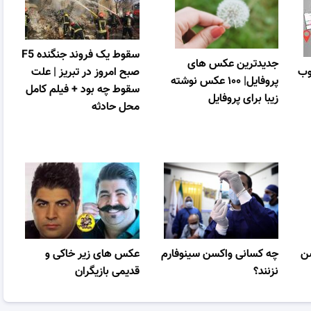
سقوط یک فروند جنگنده F5
جدیدترین عکس های
وب
صبح امروز در تبریز | علت
پروفایل| ۱۰۰ عکس نوشته
سقوط چه بود + فیلم کامل
زیبا برای پروفایل
محل حادثه
شن
چه کسانی واکسن سینوفارم
عکس های زیر خاکی و
نزنند؟
قدیمی بازیگران