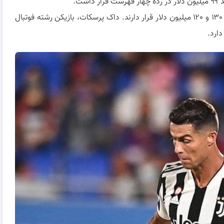
پس از مک‌گریگور، مسی و رونالدو به ترتیب با درآمدهای ۱۳۰ و ۱۲۰ میلیون دلار قرار دارند. داک پرسکات، بازیکن رشته فوتبال