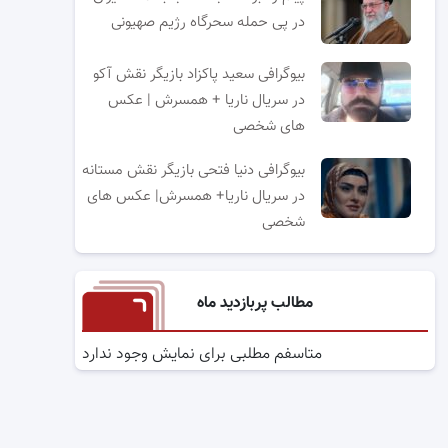
در پی حمله سحرگاه رژیم صهیونی
بیوگرافی سعید پاکزاد بازیگر نقش آکو
در سریال ناریا + همسرش | عکس
های شخصی
بیوگرافی دنیا فتحی بازیگر نقش مستانه
در سریال ناریا+ همسرش| عکس های
شخصی
مطالب پربازدید ماه
متاسفم مطلبی برای نمایش وجود ندارد