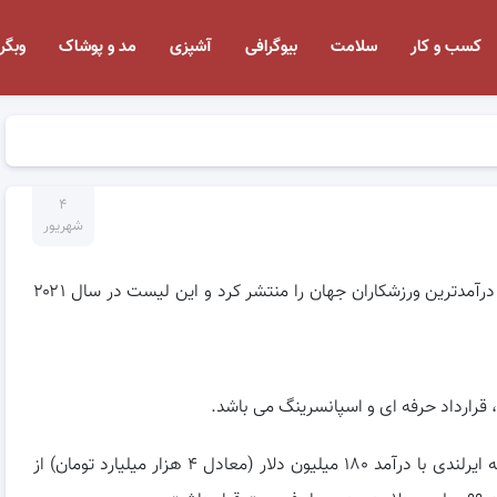
کسب و کار
سلامت
بیوگرافی
آشپزی
مد و پوشاک
وبگر
۴
شهریور
: مجله فوربس طی رسم سالانه خود لیست پر درآمدترین ورزشکاران جهان را منتشر کرد و این لیست در سال ۲۰۲۱
قرارداد حرفه ای و اسپانسرینگ می باشد.
به گزارش کاماپرس، امسال کانر مک‌گریگور مبارز ۳۲ ساله ایرلندی با درآمد ۱۸۰ میلیون دلار (معادل ۴ هزار میلیارد تومان) از