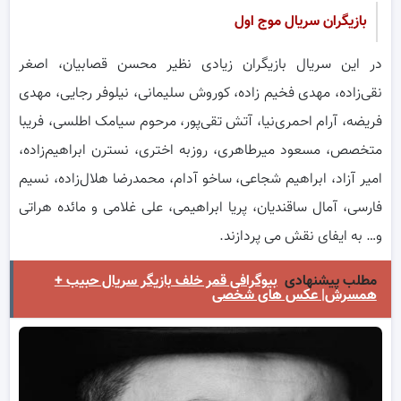
بازیگران سریال موج اول
در این سریال بازیگران زیادی نظیر محسن قصابیان، اصغر
نقی‌زاده، مهدی فخیم زاده، کوروش سلیمانی، نیلوفر رجایی، مهدی
فریضه، آرام احمری‌نیا، آتش تقی‌پور، مرحوم سیامک اطلسی، فریبا
متخصص، مسعود میرطاهری، روزبه اختری، نسترن ابراهیم‌زاده،
امیر آزاد، ابراهیم شجاعی، ساخو آدام، محمدرضا هلال‌زاده، نسیم
فارسی، آمال ساقندیان، پریا ابراهیمی، علی غلامی و مائده هراتی
و… به ایفای نقش می پردازند.
مطلب پیشنهادی
بیوگرافی قمر خلف بازیگر سریال حبیب +
همسرش| عکس های شخصی