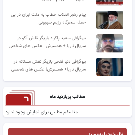
پیام رهبر انقلاب خطاب به ملت ایران در پی
حمله سحرگاه رژیم صهیونی
بیوگرافی سعید پاکزاد بازیگر نقش آکو در
سریال ناریا + همسرش | عکس های شخصی
بیوگرافی دنیا فتحی بازیگر نقش مستانه در
سریال ناریا+ همسرش| عکس های شخصی
مطالب پربازدید ماه
متاسفم مطلبی برای نمایش وجود ندارد
نظر خود را بنویسید