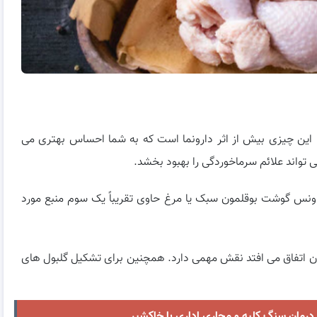
 این چیزی بیش از اثر دارونما است که به شما احساس بهتری می
واند علائم سرماخوردگی را بهبود بخشد.
 و بوقلمون سرشار از ویتامین B-6 هستند. حدود 3 اونس گوشت بوقلمون سبک یا مرغ حاوی تقریباً یک سوم منبع مورد
ه در بدن اتفاق می افتد نقش مهمی دارد. همچنین برای تشکیل گلبول های
درمان سنگ کلیه و مجاری اداری با خاکشیر