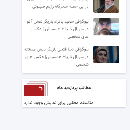
در پی حمله سحرگاه رژیم صهیونی
بیوگرافی سعید پاکزاد بازیگر نقش آکو
در سریال ناریا + همسرش | عکس
های شخصی
بیوگرافی دنیا فتحی بازیگر نقش مستانه
در سریال ناریا+ همسرش| عکس های
شخصی
مطالب پربازدید ماه
متاسفم مطلبی برای نمایش وجود ندارد