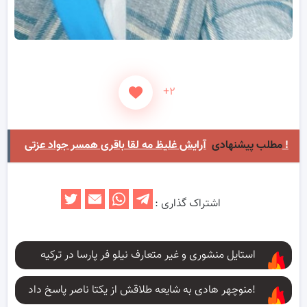
+۲
آرایش غلیظ مه لقا باقری همسر جواد عزتی !
مطلب پیشنهادی
اشتراک گذاری :
استایل منشوری و غیر متعارف نیلو فر پارسا در ترکیه
منوچهر هادی به شایعه طلاقش از یکتا ناصر پاسخ داد!