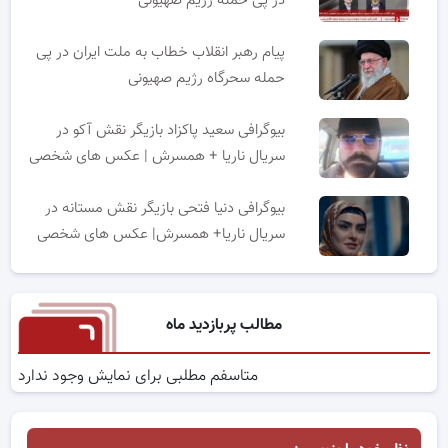
در پی حمله رژیم صهیونی
پیام رهبر انقلاب خطاب به ملت ایران در پی
حمله سحرگاه رژیم صهیونی
بیوگرافی سعید پاکزاد بازیگر نقش آکو در
سریال ناریا + همسرش | عکس های شخصی
بیوگرافی دنیا فتحی بازیگر نقش مستانه در
سریال ناریا+ همسرش| عکس های شخصی
مطالب پربازدید ماه
متاسفم مطلبی برای نمایش وجود ندارد