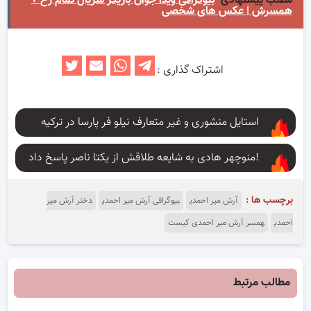
مطلب پیشنهادی
بیوگرافی ویدا جوان بازیگر سریال تمام رخ +
همسرش | عکس های شخصی
اشتراک گذاری :
استایل منشوری و غیر متعارف نیلو فر پارسا در ترکیه
منوچهر هادی به شایعه طلاقش از یکتا ناصر پاسخ داد!
برچسب ها :
آرش میر احمدی
بیوگرافی آرش میر احمدی
دختر آرش میر
احمدی
همسر آرش میر احمدی کیست
مطالب مرتبط