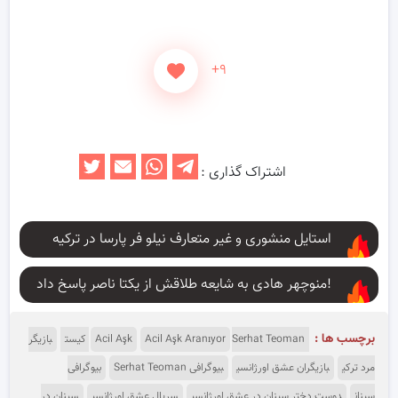
+۹
اشتراک گذاری :
استایل منشوری و غیر متعارف نیلو فر پارسا در ترکیه
منوچهر هادی به شایعه طلاقش از یکتا ناصر پاسخ داد!
برچسب ها :
Serhat Teoman کیست
Acil Aşk Aranıyor
Acil Aşk
بازیگر
مرد ترکی
بازیگران عشق اورژانسی
بیوگرافی Serhat Teoman
بیوگرافی
سینان
دوست دختر سینان در عشق اورژانسی
سریال عشق اورژانسی
سینان در