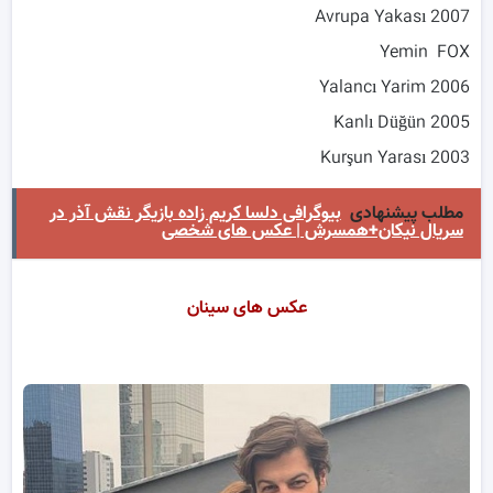
2007 Avrupa Yakası
Yemin FOX
2006 Yalancı Yarim
2005 Kanlı Düğün
2003 Kurşun Yarası
مطلب پیشنهادی
بیوگرافی دلسا کریم زاده بازیگر نقش آذر در
سریال نیکان+همسرش | عکس های شخصی
عکس های سینان