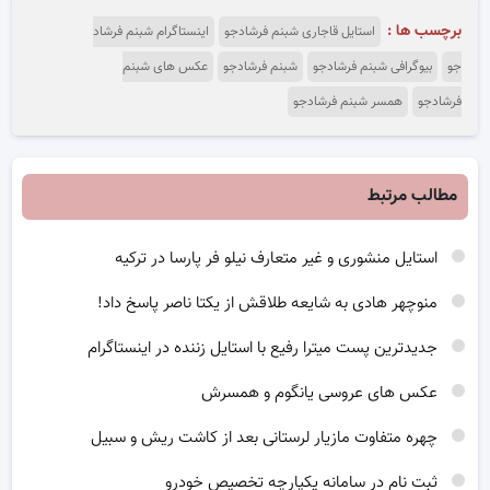
برچسب ها :
استایل قاجاری شبنم فرشادجو
اینستاگرام شبنم فرشاد
جو
بیوگرافی شبنم فرشادجو
شبنم فرشادجو
عکس های شبنم
فرشادجو
همسر شبنم فرشادجو
مطالب مرتبط
استایل منشوری و غیر متعارف نیلو فر پارسا در ترکیه
منوچهر هادی به شایعه طلاقش از یکتا ناصر پاسخ داد!
جدیدترین پست میترا رفیع با استایل زننده در اینستاگرام
عکس های عروسی یانگوم و همسرش
چهره متفاوت مازیار لرستانی بعد از کاشت ریش و سبیل
ثبت نام در سامانه یکپارچه تخصیص خودرو