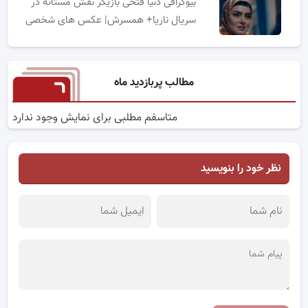
بیوگرافی دنیا فتحی بازیگر نقش مستانه در
سریال ناریا+ همسرش| عکس های شخصی
مطالب پربازدید ماه
متاسفم مطلبی برای نمایش وجود ندارد
نظر خود را بنویسید