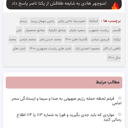
منوچهر هادی به شایعه طلاقش از یکتا ناصر پاسخ داد!
برچسب ها :
انتخابات
حمیدرضا حاجی بابایی
رامین مهمان پرست
رستم
قاسمی
ریاست جمهوری
سعید جلیلی
صادق خلیلیان
صادق محصولی
علی
نیکزاد
فریدون عباسی
کاندیدا های ۱۴۰۰
محمد حسن نامی
محمد عباسی
محمد
ناظمی اردکانی
محمود احمدی نژاد
نامزد های ریاست جمهوری ۱۴۰۰
نامزد های
سال ۱۴۰۰
مطالب مرتبط
فیلم لحظه حمله رژیم صهیونی به صدا و سیما و ایستادگی سحر
امامی
مواردی که باید جدی بگیرید و فورا به شماره ۱۱۳ یا ۱۱۴ اطلاع
رسانی کنید