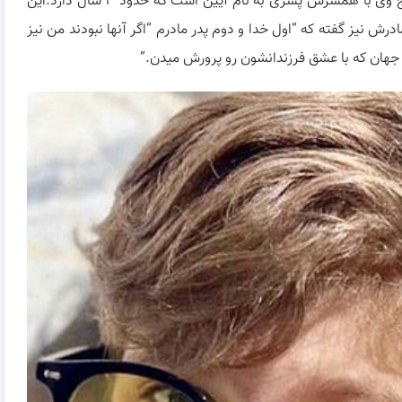
پدرام کریمی ازدواج کرده و تاهیل می باشد. حاصل ازدواج وی با همسرش پسری به نام آیین است که حدود ۳ سال دارد.این
مادرش نیز گفته که “اول خدا و دوم پدر مادرم “اگر آنها نبودند من نیز
ر جهان که با عشق فرزندانشون رو پرورش میدن.”