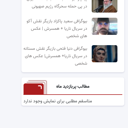
در پی حمله سحرگاه رژیم صهیونی
بیوگرافی سعید پاکزاد بازیگر نقش آکو
در سریال ناریا + همسرش | عکس
های شخصی
بیوگرافی دنیا فتحی بازیگر نقش مستانه
در سریال ناریا+ همسرش| عکس های
شخصی
مطالب پربازدید ماه
متاسفم مطلبی برای نمایش وجود ندارد