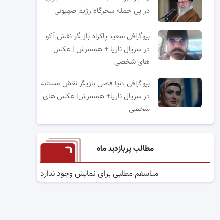
در پی حمله سحرگاه رژیم صهیونی
بیوگرافی سعید پاکزاد بازیگر نقش آکو
در سریال ناریا + همسرش | عکس
های شخصی
بیوگرافی دنیا فتحی بازیگر نقش مستانه
در سریال ناریا+ همسرش| عکس های
شخصی
مطالب پربازدید ماه
متاسفم مطلبی برای نمایش وجود ندارد