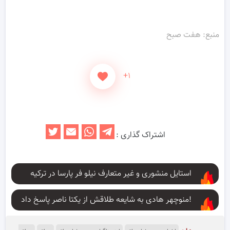
منبع: هفت صبح
+۱
اشتراک گذاری :
استایل منشوری و غیر متعارف نیلو فر پارسا در ترکیه
منوچهر هادی به شایعه طلاقش از یکتا ناصر پاسخ داد!