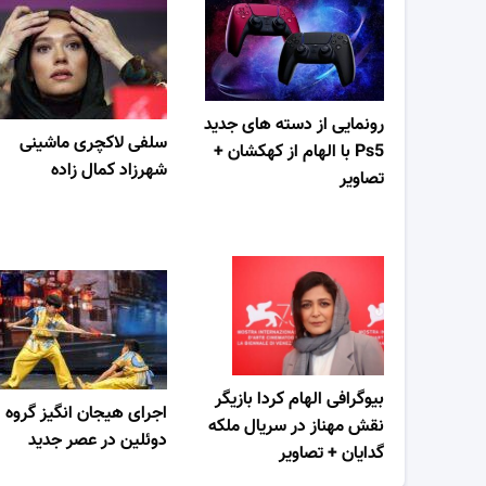
رونمایی از دسته های جدید
سلفی لاکچری ماشینی
Ps5 با الهام از کهکشان +
شهرزاد کمال زاده
تصاویر
بیوگرافی الهام کردا بازیگر
اجرای هیجان انگیز گروه
نقش مهناز در سریال ملکه
دوئلین در عصر جدید
گدایان + تصاویر