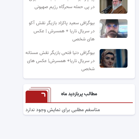
در پی حمله سحرگاه رژیم صهیونی
بیوگرافی سعید پاکزاد بازیگر نقش آکو
در سریال ناریا + همسرش | عکس
های شخصی
بیوگرافی دنیا فتحی بازیگر نقش مستانه
در سریال ناریا+ همسرش| عکس های
شخصی
مطالب پربازدید ماه
متاسفم مطلبی برای نمایش وجود ندارد