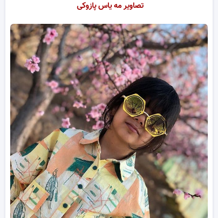
تصاویر مه یاس پازوکی