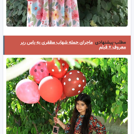
مطلب پیشنهادی
ماجرای حمله شهاب مظفری به یاس رپر
معروف + فیلم