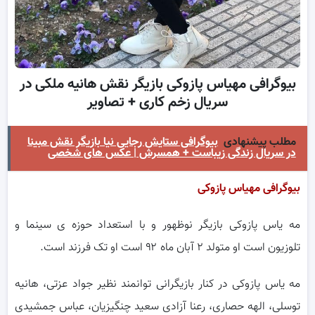
بیوگرافی مهیاس پازوکی بازیگر نقش هانیه ملکی در
سریال زخم کاری + تصاویر
مطلب پیشنهادی
بیوگرافی ستایش رجایی نیا بازیگر نقش مبینا
در سریال زندگی زیباست + همسرش | عکس های شخصی
بیوگرافی مهیاس پازوکی
مه یاس پازوکی بازیگر نوظهور و با استعداد حوزه ی سینما و
تلوزیون است او متولد ۲ آبان ماه ۹۲ است او تک فرزند است.
مه یاس پازوکی در کنار بازیگرانی توانمند نظیر جواد عزتی، هانیه
توسلی، الهه حصاری، رعنا آزادی سعید چنگیزیان، عباس جمشیدی