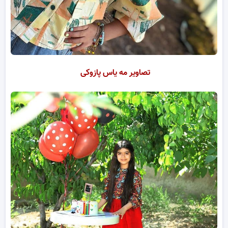
تصاویر مه یاس پازوکی