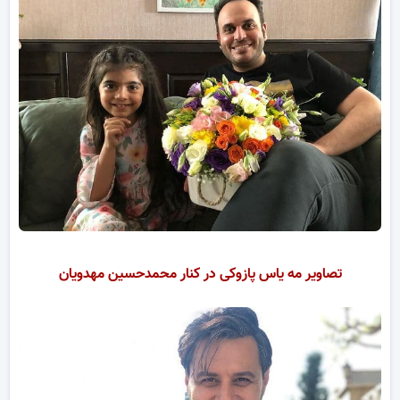
تصاویر مه یاس پازوکی در کنار محمدحسین مهدویان