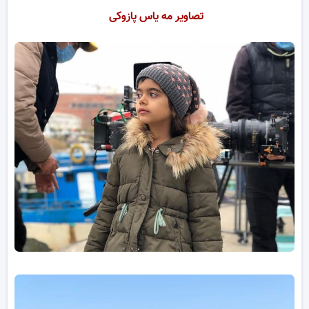
تصاویر مه یاس پازوکی