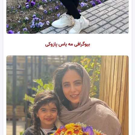
بیوگرافی مه یاس پازوکی