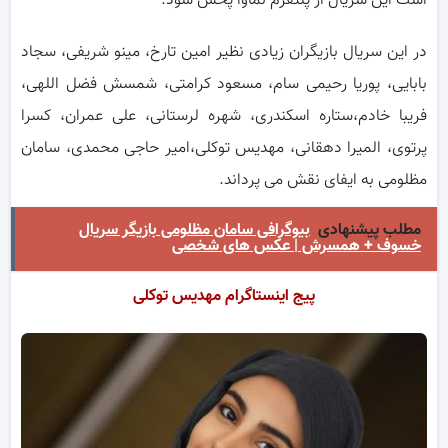
است این سریال از پلتفرم نماوا پخش شود.
در این سریال بازیگران زیادی نظیر امین تارخ، مینو شریفی، سجاد
بابایی، پوریا رحیمی سام، مسعود کرامتی، شمسش فضل اللهی،
فریبا خادم،ستاره اسکندری، شهره لرستانی، علی عمران، کسرا
پرتوی، المیرا دهقانی، مهدیس توکلی،امیر حاجی محمدی، سامان
مظلومی به ایفای نقش می پرداند.
مطلب پیشنهادی
بیوگرافی سامان مظلومی بازیگر سریال
خسوف + همسرش | عکس های شخصی
پیج اینستاگرام مهدیس توکلی