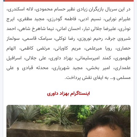
در این سریال بازیگران زیادی نظیر حسام محمودی، لاله اسکندری،
علیرام نورایی، نسیم ادبی، فاطمه گودرزی، مجید مظفری، ایرج
نوذری، علیرضا جلالی تبار، احسان امانی، نیما شاهرخ شاهی، احمد
شبروی جرف، رحیم نوروزی، رضا توکلی، سیامک قاسمی، سولماز
حصاری، رویا میرعلمی، مریم کاویانی، مرتضی کاظمی، الهام
طهموری، کمند امیرسلیمانی، بهزاد داوری، علی جلالی، اسرافیل
علمداری، امیر بخشی، مجید شهریاری، محدثه قبادی و علی
مسلمی و… به ایفای نقش پرداخت.
اینستاگرام بهزاد داوری