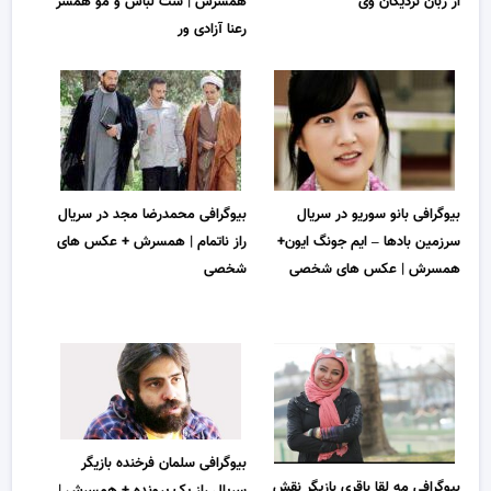
از زبان نزدیکان وی
همسرش | ست لباس و مو همسر
رعنا آزادی ور
بیوگرافی بانو سوریو در سریال
بیوگرافی محمدرضا مجد در سریال
سرزمین بادها – ایم جونگ ایون+
راز ناتمام | همسرش + عکس های
همسرش | عکس های شخصی
شخصی
بیوگرافی سلمان فرخنده بازیگر
بیوگرافی مه لقا باقری بازیگر نقش
سریال راز یک پرونده + همسرش |