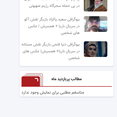
در پی حمله سحرگاه رژیم صهیونی
بیوگرافی سعید پاکزاد بازیگر نقش آکو
در سریال ناریا + همسرش | عکس
های شخصی
بیوگرافی دنیا فتحی بازیگر نقش مستانه
در سریال ناریا+ همسرش| عکس های
شخصی
مطالب پربازدید ماه
متاسفم مطلبی برای نمایش وجود ندارد