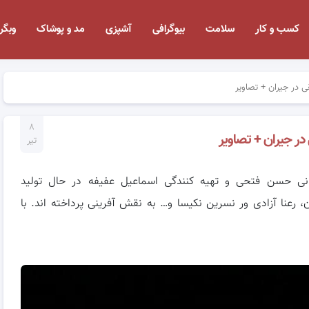
کسب و کار
سلامت
بیوگرافی
آشپزی
مد و پوشاک
وبگر
ی در جیران + تصاویر
۸
در جیران + تصاویر
تیر
انی حسن فتحی و تهیه کنندگی اسماعیل عفیفه در حال تولید
ان، رعنا آزادی ور نسرین نکیسا و… به نقش آفرینی پرداخته اند. با