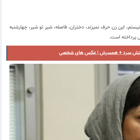
نیستم، این زن حرف نمیزند، دختران، فاصله، شیر تو شیر، چهارشنبه
ال آتش سرد + همسرش | عکس های شخصی