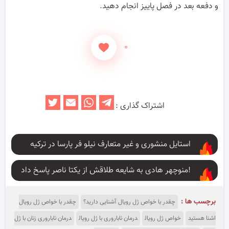
و دفعه بعد در فصل پاییز انجام دهید.
۰
اشتراک گذاری :
استایل منشوری و غیر متعارف نیلو فر پارسا در ترکیه
منوچهر هادی به شایعه طلاقش از یکتا ناصر پاسخ داد!
برچسب ها :
چقدر با خواص ژل رویال آشنایی دارید؟
چقدر با خواص ژل رویال
اشنا هستید
خواص ژل رویال
درمان ناباروری با ژل رویال
درمان ناباروری زنان با ژل